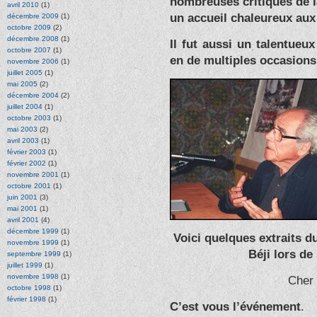
nombreuses critiques de l
avril 2010
(1)
un accueil chaleureux aux
décembre 2009
(1)
octobre 2009
(2)
décembre 2008
(1)
Il fut aussi un talentue
octobre 2007
(1)
en de multiples occasions
novembre 2006
(1)
juillet 2005
(1)
mai 2005
(2)
décembre 2004
(2)
juillet 2004
(1)
octobre 2003
(1)
mai 2003
(2)
avril 2003
(1)
février 2003
(1)
février 2002
(1)
novembre 2001
(1)
octobre 2001
(1)
juin 2001
(3)
mai 2001
(1)
avril 2001
(4)
décembre 1999
(1)
Voici quelques extraits d
novembre 1999
(1)
Béji lors de
septembre 1999
(1)
juillet 1999
(1)
novembre 1998
(1)
Cher 
octobre 1998
(1)
février 1998
(1)
C’est vous l’événement
.