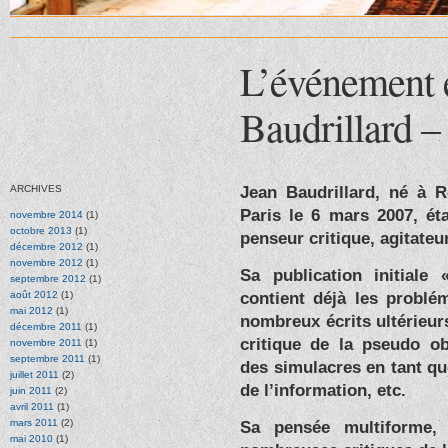
L’événement e
Baudrillard –
Jean Baudrillard, né à R
ARCHIVES
Paris le 6 mars 2007, éta
novembre 2014
(1)
octobre 2013
(1)
penseur critique, agitateu
décembre 2012
(1)
novembre 2012
(1)
Sa publication initiale
septembre 2012
(1)
contient déjà les problé
août 2012
(1)
mai 2012
(1)
nombreux écrits ultérieur
décembre 2011
(1)
critique de la pseudo ob
novembre 2011
(1)
septembre 2011
(1)
des simulacres en tant que
juillet 2011
(2)
de l’information, etc.
juin 2011
(2)
avril 2011
(1)
mars 2011
(2)
Sa pensée multiforme, 
mai 2010
(1)