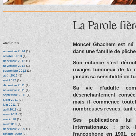
La Parole fi
Moncef Ghachem est né le
ARCHIVES
dans une famille de pêche
novembre 2014
(1)
octobre 2013
(1)
décembre 2012
(1)
Son enfance s’est déroul
novembre 2012
(1)
rivages lumineux de la 
septembre 2012
(1)
jamais sa sensibilité de fu
août 2012
(1)
mai 2012
(1)
décembre 2011
(1)
Sa vie d’adulte co
novembre 2011
(1)
désenchantement consécu
septembre 2011
(1)
juillet 2011
(2)
mais il commence toute
juin 2011
(2)
nombreuses revues, tant e
avril 2011
(1)
mars 2011
(2)
Ses publications lu
mai 2010
(1)
avril 2010
(1)
internationaux : prix 
décembre 2009
(1)
francophone en 1991, pr
octobre 2009
(2)