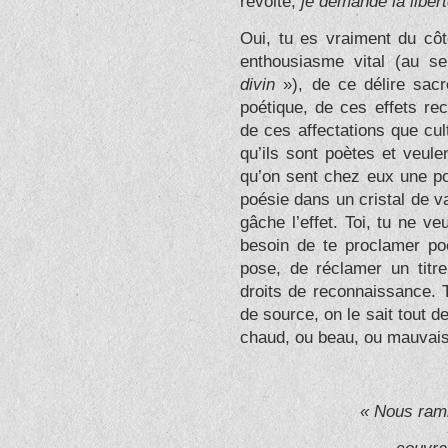
révolte,
je demande la libert
Oui, tu es vraiment du côt
enthousiasme vital (au s
divin
»), de ce délire sacr
poétique, de ces effets re
de ces affectations que cul
qu’ils sont poètes et veule
qu’on sent chez eux une poi
poésie dans un cristal de van
gâche l’effet. Toi, tu ne v
besoin de te proclamer po
pose, de réclamer un titr
droits de reconnaissance. T
de source, on le sait tout de
chaud, ou beau, ou mauvais, q
« Nous rami