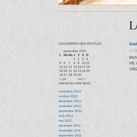
L
CALENDRIER DES ARTICLES
Soul
24 S
septembre 2011
L
Ma
Me
J
V
S
D
Mich
1
2
3
4
5
6
7
8
9
10
11
VIII
12
13
14
15
16
17
18
1992
19
20
21
22
23
24
25
26
27
28
29
30
« juil
nov »
ARCHIVES PAR MOIS
novembre 2014
octobre 2013
décembre 2012
novembre 2012
septembre 2012
août 2012
mai 2012
décembre 2011
novembre 2011
septembre 2011